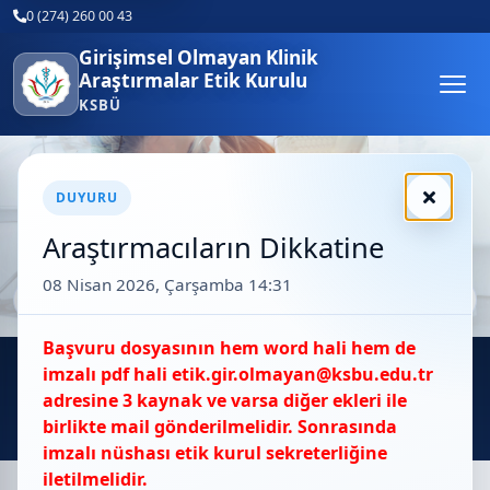
0 (274) 260 00 43
Girişimsel Olmayan Klinik
Araştırmalar Etik Kurulu
KSBÜ
Üst slider
DUYURU
Araştırmacıların Dikkatine
08 Nisan 2026, Çarşamba 14:31
‹
›
Başvuru dosyasının hem word hali hem de
imzalı pdf hali etik.gir.olmayan@ksbu.edu.tr
adresine 3 kaynak ve varsa diğer ekleri ile
birlikte mail gönderilmelidir. Sonrasında
imzalı nüshası etik kurul sekreterliğine
1/1: 1. slayt
iletilmelidir.
Hızlı Erişim